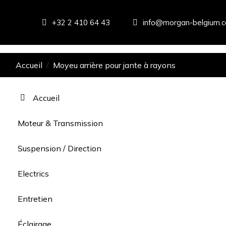
+32 2 410 64 43
info@morgan-belgium.
Accueil
Moyeu arrière pour jante à rayons
Accueil
Moteur & Transmission
Suspension / Direction
Electrics
Entretien
Éclairage