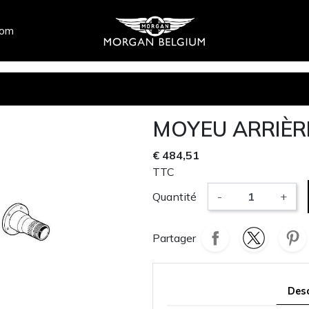
com
MOYEU ARRIÈR
€ 484,51
TTC
Quantité
-
+
Partager
Desc