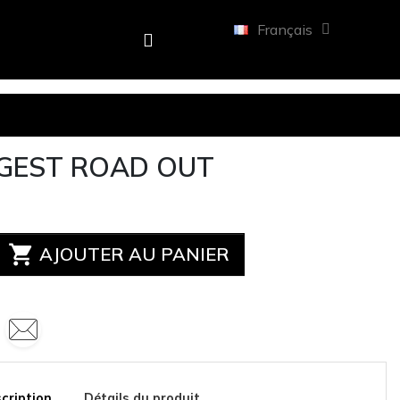
Français
NGEST ROAD OUT

AJOUTER AU PANIER
cription
Détails du produit