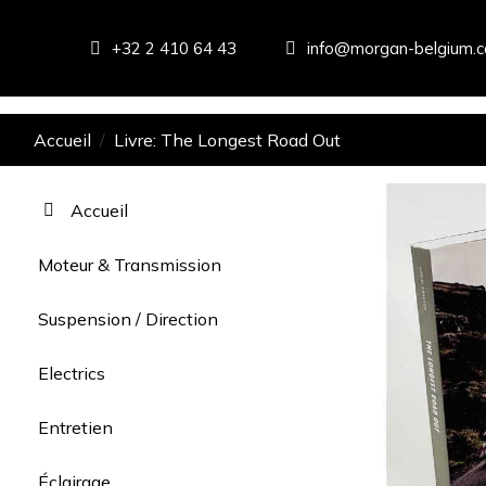
+32 2 410 64 43
info@morgan-belgium.
Accueil
Livre: The Longest Road Out
Accueil
Moteur & Transmission
Suspension / Direction
Electrics
Entretien
Éclairage