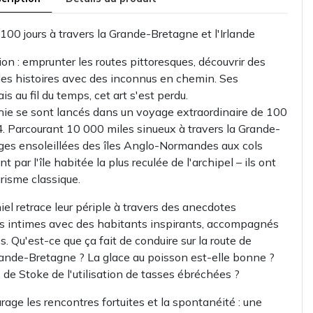
00 jours à travers la Grande-Bretagne et l'Irlande
ion : emprunter les routes pittoresques, découvrir des
des histoires avec des inconnus en chemin. Ses
is au fil du temps, cet art s'est perdu.
hie se sont lancés dans un voyage extraordinaire de 100
4. Parcourant 10 000 miles sinueux à travers la Grande-
lages ensoleillées des îles Anglo-Normandes aux cols
t par l'île habitée la plus reculée de l'archipel – ils ont
urisme classique.
el retrace leur périple à travers des anecdotes
ws intimes avec des habitants inspirants, accompagnés
 Qu'est-ce que ça fait de conduire sur la route de
ande-Bretagne ? La glace au poisson est-elle bonne ?
de Stoke de l'utilisation de tasses ébréchées ?
ge les rencontres fortuites et la spontanéité : une