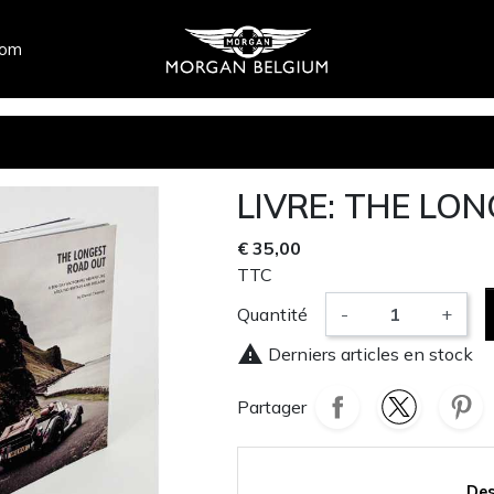
com
LIVRE: THE LO
€ 35,00
TTC
Quantité
-
+

Derniers articles en stock
Partager
Des